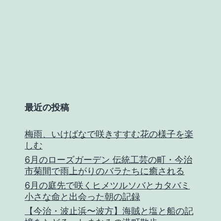
最近の投稿
梅雨、いけばなで咲きすすむ花の様子を楽
しむ
6月のローズガーデン 伝統工芸の町・今治
市菊間で雨上がりのバラたちに癒される
6月の庭先で咲くヒメツルソバとカタバミ
小さな命と出会った朝の記録
【今治・波止浜〜波方】海賊と塩と船の記