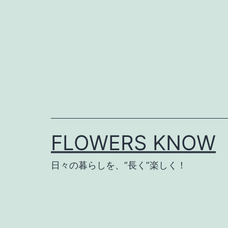
コ
ン
テ
ン
ツ
へ
ス
キ
FLOWERS KNOW
ッ
プ
日々の暮らしを、”長く”楽しく！