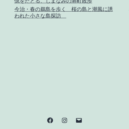
憶をたどる、しまなみの港町散歩
今治・春の鵜島を歩く 桜の島と潮風に誘
われた小さな島探訪
Facebook
Instagram
メ