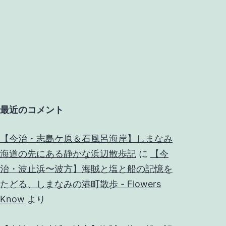
最近のコメント
【今治・志島ケ原＆石風呂海岸】しまなみ
海道の先にある静かな浜辺散歩記
に
【今
治・波止浜〜波方】海賊と塩と船の記憶を
たどる、しまなみの港町散歩 - Flowers
Know
より