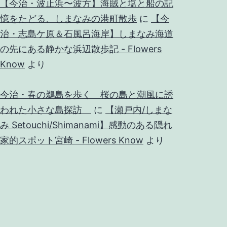
【今治・波止浜〜波方】海賊と塩と船の記
憶をたどる、しまなみの港町散歩
に
【今
治・志島ケ原＆石風呂海岸】しまなみ海道
の先にある静かな浜辺散歩記 - Flowers
Know
より
今治・春の鵜島を歩く 桜の島と潮風に誘
われた小さな島探訪
に
【瀬戸内/しまな
み Setouchi/Shimanami】感動のある隠れ
家的スポット宮崎 - Flowers Know
より