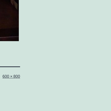
フ
600 × 800
ル
サ
イ
ズ