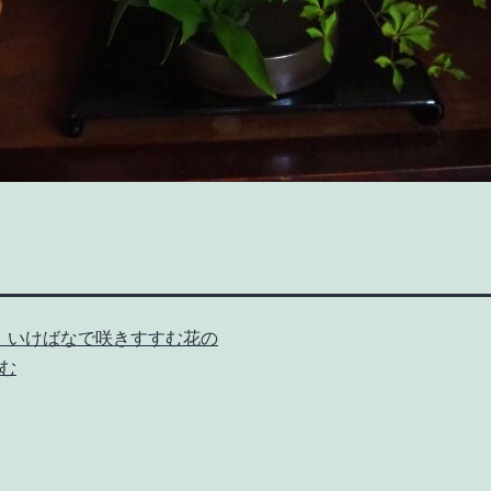
、いけばなで咲きすすむ花の
む