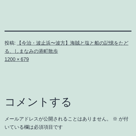
投稿:
【今治・波止浜〜波方】海賊と塩と船の記憶をたど
る、しまなみの港町散歩
フ
1200 × 679
ル
サ
イ
ズ
コメントする
メールアドレスが公開されることはありません。
※
が付
いている欄は必須項目です