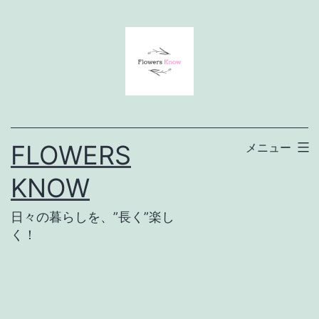
コ
ン
テ
ン
ツ
へ
FLOWERS
メニュー
ス
KNOW
キ
ッ
日々の暮らしを、”長く”楽し
プ
く！