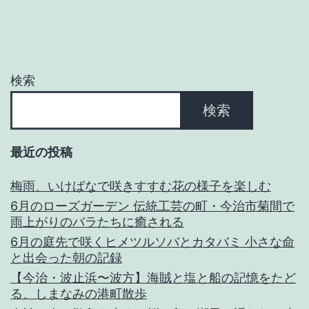
検索
検索
最近の投稿
梅雨、いけばなで咲きすすむ花の様子を楽しむ
6月のローズガーデン 伝統工芸の町・今治市菊間で
雨上がりのバラたちに癒される
6月の庭先で咲くヒメツルソバとカタバミ 小さな命
と出会った朝の記録
【今治・波止浜〜波方】海賊と塩と船の記憶をたど
る、しまなみの港町散歩