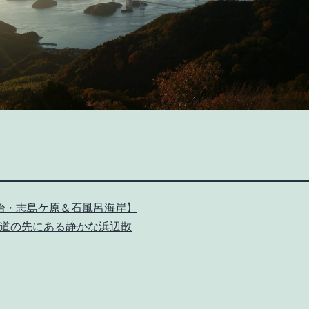
治・志島ケ原＆石風呂海岸】
道の先にある静かな浜辺散