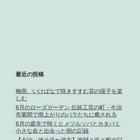
最近の投稿
梅雨、いけばなで咲きすすむ花の様子を楽
しむ
6月のローズガーデン 伝統工芸の町・今治
市菊間で雨上がりのバラたちに癒される
6月の庭先で咲くヒメツルソバとカタバミ
小さな命と出会った朝の記録
【今治・波止浜〜波方】海賊と塩と船の記