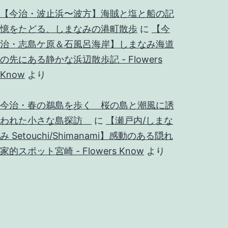
【今治・波止浜〜波方】海賊と塩と船の記
憶をたどる、しまなみの港町散歩
に
【今
治・志島ケ原＆石風呂海岸】しまなみ海道
の先にある静かな浜辺散歩記 - Flowers
Know
より
今治・春の鵜島を歩く 桜の島と潮風に誘
われた小さな島探訪
に
【瀬戸内/しまな
み Setouchi/Shimanami】感動のある隠れ
家的スポット宮崎 - Flowers Know
より