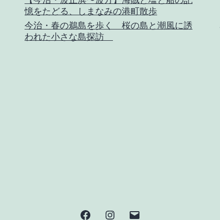
憶をたどる、しまなみの港町散歩
今治・春の鵜島を歩く 桜の島と潮風に誘
われた小さな島探訪
Facebook
Instagram
メ