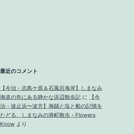
最近のコメント
【今治・志島ケ原＆石風呂海岸】しまなみ
海道の先にある静かな浜辺散歩記
に
【今
治・波止浜〜波方】海賊と塩と船の記憶を
たどる、しまなみの港町散歩 - Flowers
Know
より