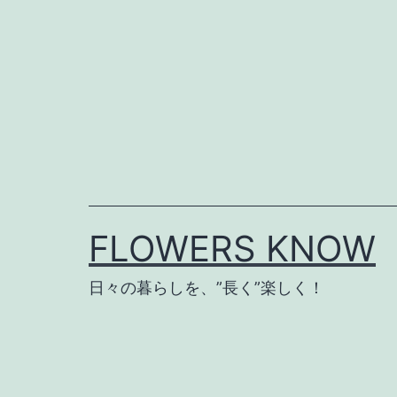
コ
ン
テ
ン
ツ
へ
ス
キ
FLOWERS KNOW
ッ
プ
日々の暮らしを、”長く”楽しく！