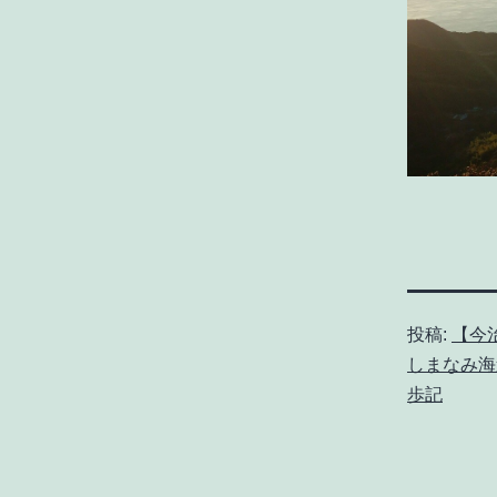
投稿:
【今
しまなみ海
歩記