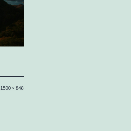
フ
1500 × 848
ル
サ
イ
ズ