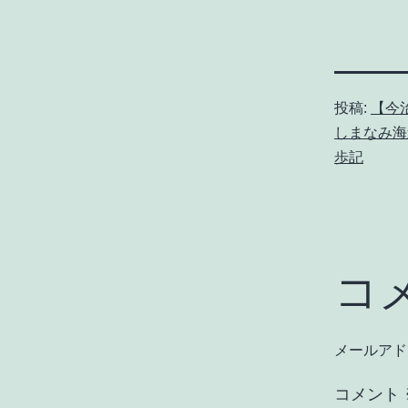
投稿:
【今
しまなみ海
歩記
コ
メールアド
コメント