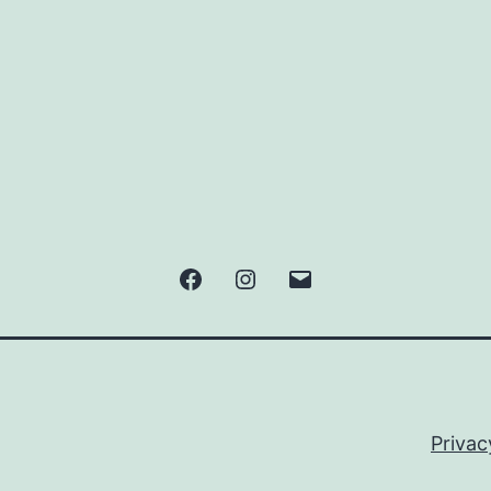
Facebook
Instagram
メ
ー
ル
Privac