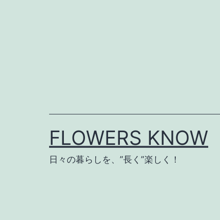
コ
ン
テ
ン
ツ
へ
ス
キ
FLOWERS KNOW
ッ
プ
日々の暮らしを、”長く”楽しく！