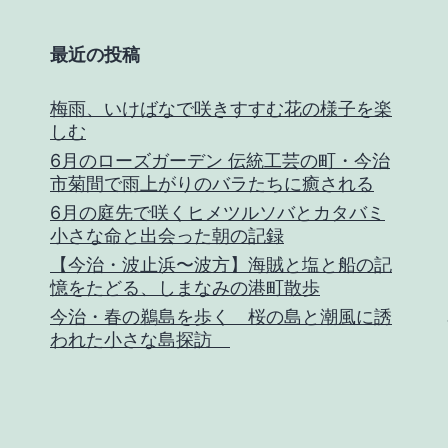
最近の投稿
梅雨、いけばなで咲きすすむ花の様子を楽
しむ
6月のローズガーデン 伝統工芸の町・今治
市菊間で雨上がりのバラたちに癒される
6月の庭先で咲くヒメツルソバとカタバミ
小さな命と出会った朝の記録
【今治・波止浜〜波方】海賊と塩と船の記
憶をたどる、しまなみの港町散歩
今治・春の鵜島を歩く 桜の島と潮風に誘
われた小さな島探訪