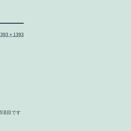
フ
1393 × 1393
ル
サ
イ
ズ
須項目です