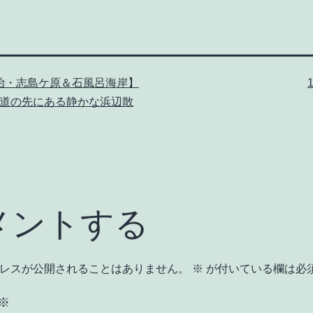
治・志島ケ原＆石風呂海岸】
道の先にある静かな浜辺散
メントする
レスが公開されることはありません。
※
が付いている欄は必
※