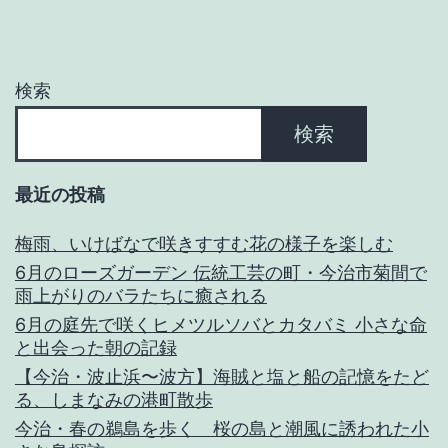
検索
検索
最近の投稿
梅雨、いけばなで咲きすすむ花の様子を楽しむ
6月のローズガーデン 伝統工芸の町・今治市菊間で
雨上がりのバラたちに癒される
6月の庭先で咲くヒメツルソバとカタバミ 小さな命
と出会った朝の記録
【今治・波止浜〜波方】海賊と塩と船の記憶をたど
る、しまなみの港町散歩
今治・春の鵜島を歩く 桜の島と潮風に誘われた小