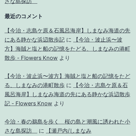
さな島探訪
最近のコメント
【今治・志島ケ原＆石風呂海岸】しまなみ海道の先
にある静かな浜辺散歩記
に
【今治・波止浜〜波
方】海賊と塩と船の記憶をたどる、しまなみの港町
散歩 - Flowers Know
より
【今治・波止浜〜波方】海賊と塩と船の記憶をたど
る、しまなみの港町散歩
に
【今治・志島ケ原＆石
風呂海岸】しまなみ海道の先にある静かな浜辺散歩
記 - Flowers Know
より
今治・春の鵜島を歩く 桜の島と潮風に誘われた小
さな島探訪
に
【瀬戸内/しまなみ