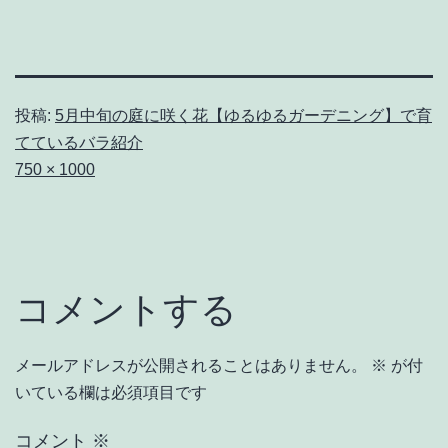
投稿:
5月中旬の庭に咲く花【ゆるゆるガーデニング】で育
てているバラ紹介
フ
750 × 1000
ル
サ
イ
ズ
コメントする
メールアドレスが公開されることはありません。
※
が付
いている欄は必須項目です
コメント
※