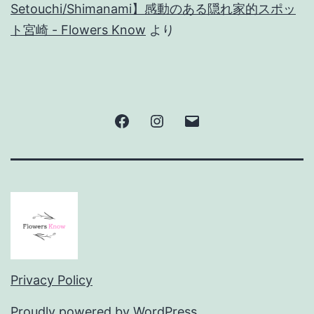
Setouchi/Shimanami】感動のある隠れ家的スポッ
ト宮崎 - Flowers Know
より
Facebook
Instagram
メ
ー
ル
Privacy Policy
Proudly powered by
WordPress
.