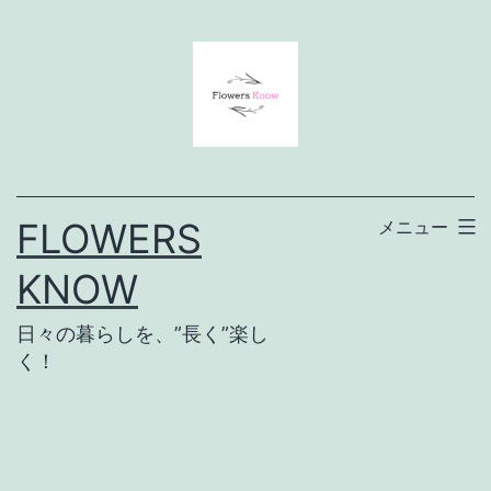
コ
ン
テ
ン
ツ
へ
FLOWERS
メニュー
ス
KNOW
キ
ッ
日々の暮らしを、”長く”楽し
プ
く！