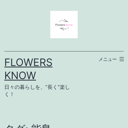
コ
ン
テ
ン
ツ
へ
FLOWERS
メニュー
ス
KNOW
キ
ッ
日々の暮らしを、”長く”楽し
プ
く！