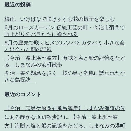
最近の投稿
梅雨、いけばなで咲きすすむ花の様子を楽しむ
6月のローズガーデン 伝統工芸の町・今治市菊間で
雨上がりのバラたちに癒される
6月の庭先で咲くヒメツルソバとカタバミ 小さな命
と出会った朝の記録
【今治・波止浜〜波方】海賊と塩と船の記憶をたど
る、しまなみの港町散歩
今治・春の鵜島を歩く 桜の島と潮風に誘われた小
さな島探訪
最近のコメント
【今治・志島ケ原＆石風呂海岸】しまなみ海道の先
にある静かな浜辺散歩記
に
【今治・波止浜〜波
方】海賊と塩と船の記憶をたどる、しまなみの港町