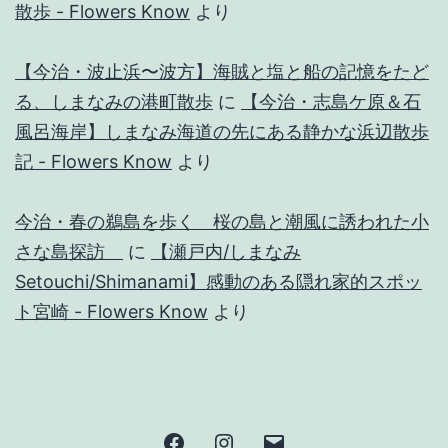
散歩 - Flowers Know
より
【今治・波止浜〜波方】海賊と塩と船の記憶をたど
る、しまなみの港町散歩
に
【今治・志島ケ原＆石
風呂海岸】しまなみ海道の先にある静かな浜辺散歩
記 - Flowers Know
より
今治・春の鵜島を歩く 桜の島と潮風に誘われた小
さな島探訪
に
【瀬戸内/しまなみ
Setouchi/Shimanami】感動のある隠れ家的スポッ
ト宮崎 - Flowers Know
より
Facebook
Instagram
メ