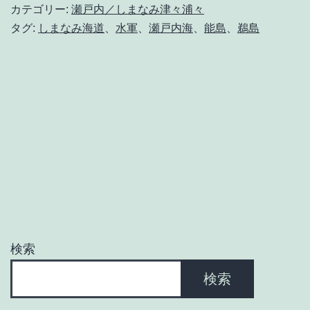
カテゴリー:
瀬戸内／しまなみ津々浦々
タグ:
しまなみ海道
、
水軍
、
瀬戸内海
、
能島
、
鵜島
検索
検索